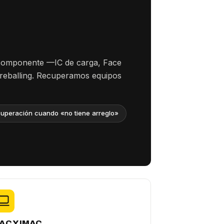
 componente —IC de carga, Face
 reballing. Recuperamos equipos
uperación cuando «no tiene arreglo»
AC Y IMAC