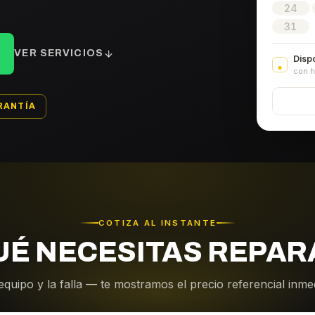
24
31
VER SERVICIOS
Disp
con h
RANTÍA
COTIZA AL INSTANTE
UÉ NECESITAS REPAR
equipo y la falla — te mostramos el precio referencial inm