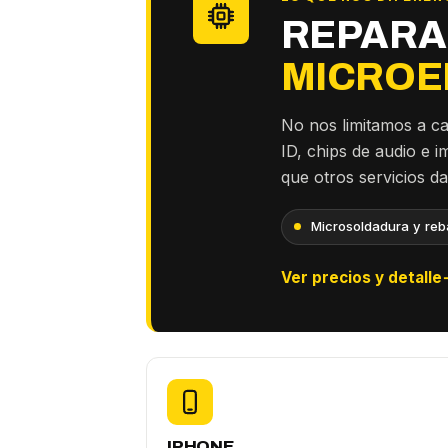
REPARA
MICROE
No nos limitamos a c
ID, chips de audio e 
que otros servicios d
Microsoldadura y reba
Ver precios y detalle
IPHONE