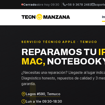
Cerrado
abre hoy 09:30
+56 9 3678 2483
sopor
TECN
MANZANA
I
SERVICIO TÉCNICO APPLE · TEMUCO
REPARAMOS TU
I
MAC,
NOTEBOOK Y
¿Necesitas una reparación? Llegaste al lugar indic
Diagnóstico honesto, repuestos de calidad y 3 me
garantía.
Lagos #590, Temuco
Lun a Vie 09:30-18:30