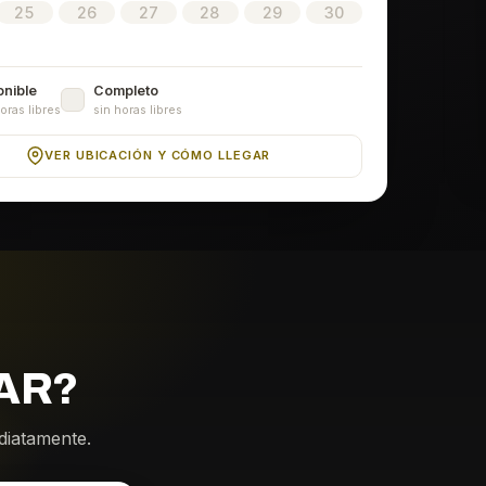
25
26
27
28
29
30
onible
Completo
oras libres
sin horas libres
VER UBICACIÓN Y CÓMO LLEGAR
AR?
ediatamente.