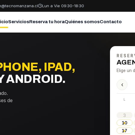
te@tecnomanzana.cl
Lun a Vie 09:30-18:30
nicio
Servicios
Reserva tu hora
Quiénes somos
Contacto
RESER
AGEN
PHONE, IPAD,
Elige un d
 ANDROID.
‹
ado.
L
ses de
3
10
17