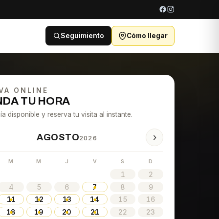
Seguimiento
Cómo llegar
VA ONLINE
DA TU HORA
ía disponible y reserva tu visita al instante.
›
AGOSTO
2026
M
M
J
V
S
D
1
2
4
5
6
7
8
9
11
12
13
14
15
16
18
19
20
21
22
23