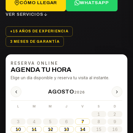
CÓMO LLEGAR
WHATSAPP
VER SERVICIOS
+15 AÑOS DE EXPERIENCIA
3 MESES DE GARANTÍA
RESERVA ONLINE
AGENDA TU HORA
Elige un día disponible y reserva tu visita al instante.
‹
›
AGOSTO
2026
L
M
M
J
V
S
D
1
2
3
4
5
6
7
8
9
10
11
12
13
14
15
16