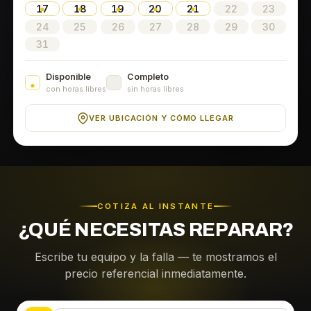
17
18
19
20
21
22
23
24
25
26
27
28
29
30
31
Disponible
Completo
con horas libres
sin horas libres
VER UBICACIÓN Y CÓMO LLEGAR
COTIZA AL INSTANTE
¿QUÉ NECESITAS REPARAR?
Escribe tu equipo y la falla — te mostramos el
precio referencial inmediatamente.