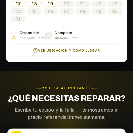
17
18
19
20
21
22
23
24
25
26
27
28
29
30
31
Disponible
Completo
con horas libres
sin horas libres
VER UBICACIÓN Y CÓMO LLEGAR
COTIZA AL INSTANTE
¿QUÉ NECESITAS REPARAR?
Escribe tu equipo y la falla — te mostramos el
precio referencial inmediatamente.