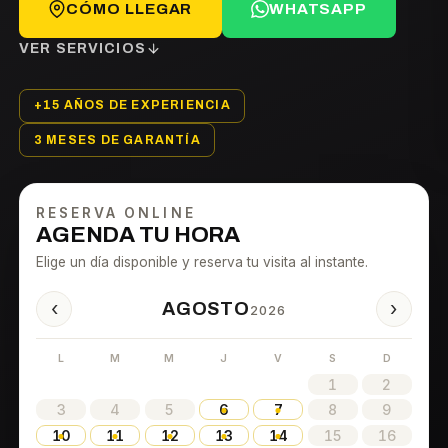
CÓMO LLEGAR
WHATSAPP
VER SERVICIOS
+15 AÑOS DE EXPERIENCIA
3 MESES DE GARANTÍA
RESERVA ONLINE
AGENDA TU HORA
Elige un día disponible y reserva tu visita al instante.
‹
›
AGOSTO
2026
L
M
M
J
V
S
D
1
2
3
4
5
6
7
8
9
10
11
12
13
14
15
16