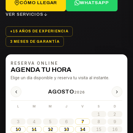
CÓMO LLEGAR
WHATSAPP
VER SERVICIOS
+15 AÑOS DE EXPERIENCIA
3 MESES DE GARANTÍA
RESERVA ONLINE
AGENDA TU HORA
Elige un día disponible y reserva tu visita al instante.
‹
›
AGOSTO
2026
L
M
M
J
V
S
D
1
2
3
4
5
6
7
8
9
10
11
12
13
14
15
16