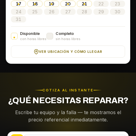
17
18
19
20
21
22
23
24
25
26
27
28
29
30
31
Disponible
Completo
con horas libres
sin horas libres
VER UBICACIÓN Y CÓMO LLEGAR
COTIZA AL INSTANTE
¿QUÉ NECESITAS REPARAR?
Escribe tu equipo y la falla — te mostramos el
precio referencial inmediatamente.