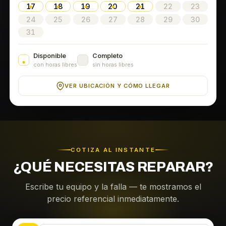
17
18
19
20
21
22
23
24
25
26
27
28
29
30
31
Disponible
Completo
con horas libres
sin horas libres
VER UBICACIÓN Y CÓMO LLEGAR
COTIZA AL INSTANTE
¿QUÉ NECESITAS REPARAR?
Escribe tu equipo y la falla — te mostramos el
precio referencial inmediatamente.