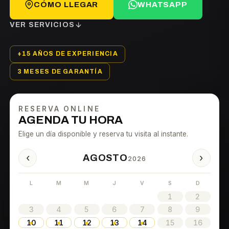
CÓMO LLEGAR
WHATSAPP
VER SERVICIOS
+15 AÑOS DE EXPERIENCIA
3 MESES DE GARANTÍA
RESERVA ONLINE
AGENDA TU HORA
Elige un día disponible y reserva tu visita al instante.
‹
›
AGOSTO
2026
L
M
M
J
V
S
D
1
2
3
4
5
6
7
8
9
10
11
12
13
14
15
16