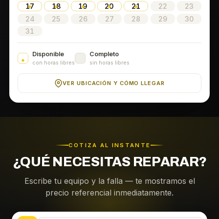
17
18
19
20
21
22
23
24
25
26
27
28
29
30
31
Disponible
Completo
con horas libres
sin horas libres
VER UBICACIÓN Y CÓMO LLEGAR
COTIZA AL INSTANTE
¿QUÉ NECESITAS REPARAR?
Escribe tu equipo y la falla — te mostramos el
precio referencial inmediatamente.