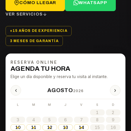
CÓMO LLEGAR
WHATSAPP
VER SERVICIOS
+15 AÑOS DE EXPERIENCIA
3 MESES DE GARANTÍA
RESERVA ONLINE
AGENDA TU HORA
Elige un día disponible y reserva tu visita al instante.
‹
›
AGOSTO
2026
L
M
M
J
V
S
D
1
2
3
4
5
6
7
8
9
10
11
12
13
14
15
16