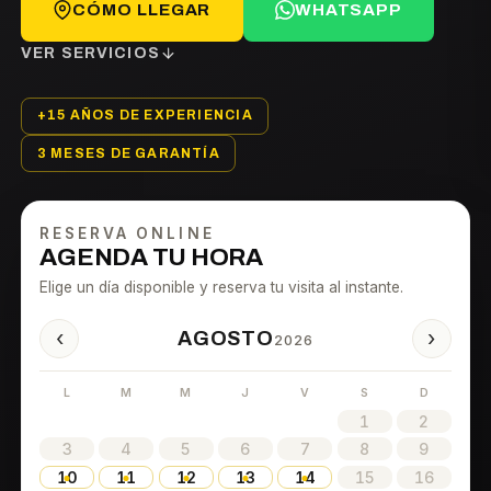
CÓMO LLEGAR
WHATSAPP
VER SERVICIOS
+15 AÑOS DE EXPERIENCIA
3 MESES DE GARANTÍA
RESERVA ONLINE
AGENDA TU HORA
Elige un día disponible y reserva tu visita al instante.
‹
›
AGOSTO
2026
L
M
M
J
V
S
D
1
2
3
4
5
6
7
8
9
10
11
12
13
14
15
16