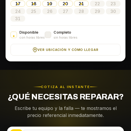
17
18
19
20
21
22
23
24
25
26
27
28
29
30
31
Disponible
Completo
con horas libres
sin horas libres
VER UBICACIÓN Y CÓMO LLEGAR
COTIZA AL INSTANTE
¿QUÉ NECESITAS REPARAR?
Escribe tu equipo y la falla — te mostramos el
precio referencial inmediatamente.