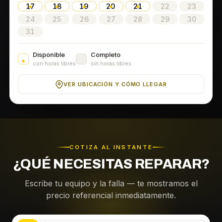
17
18
19
20
21
22
23
24
25
26
27
28
29
30
31
Disponible
Completo
con horas libres
sin horas libres
VER UBICACIÓN Y CÓMO LLEGAR
COTIZA AL INSTANTE
¿QUÉ NECESITAS REPARAR?
Escribe tu equipo y la falla — te mostramos el
precio referencial inmediatamente.