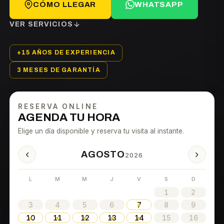
CÓMO LLEGAR
WHATSAPP
VER SERVICIOS
+15 AÑOS DE EXPERIENCIA
3 MESES DE GARANTÍA
RESERVA ONLINE
AGENDA TU HORA
Elige un día disponible y reserva tu visita al instante.
‹
›
AGOSTO
2026
L
M
M
J
V
S
D
1
2
3
4
5
6
7
8
9
10
11
12
13
14
15
16