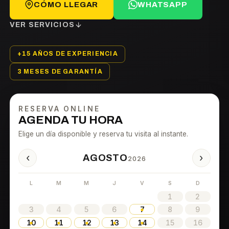
CÓMO LLEGAR
WHATSAPP
VER SERVICIOS
+15 AÑOS DE EXPERIENCIA
3 MESES DE GARANTÍA
RESERVA ONLINE
AGENDA TU HORA
Elige un día disponible y reserva tu visita al instante.
‹
›
AGOSTO
2026
L
M
M
J
V
S
D
1
2
3
4
5
6
7
8
9
10
11
12
13
14
15
16