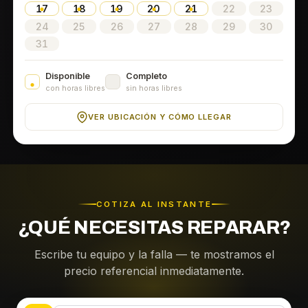
17
18
19
20
21
22
23
24
25
26
27
28
29
30
31
Disponible
Completo
con horas libres
sin horas libres
VER UBICACIÓN Y CÓMO LLEGAR
COTIZA AL INSTANTE
¿QUÉ NECESITAS REPARAR?
Escribe tu equipo y la falla — te mostramos el
precio referencial inmediatamente.