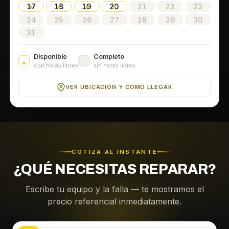
17
18
19
20
21
22
23
24
25
26
27
28
29
30
31
Disponible
Completo
con horas libres
sin horas libres
VER UBICACIÓN Y CÓMO LLEGAR
COTIZA AL INSTANTE
¿QUÉ NECESITAS REPARAR?
Escribe tu equipo y la falla — te mostramos el
precio referencial inmediatamente.