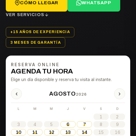
CÓMO LLEGAR
WHATSAPP
VER SERVICIOS
+15 AÑOS DE EXPERIENCIA
3 MESES DE GARANTÍA
RESERVA ONLINE
AGENDA TU HORA
Elige un día disponible y reserva tu visita al instante.
‹
›
AGOSTO
2026
L
M
M
J
V
S
D
1
2
3
4
5
6
7
8
9
10
11
12
13
14
15
16