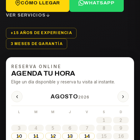
CÓMO LLEGAR
WHATSAPP
VER SERVICIOS
+15 AÑOS DE EXPERIENCIA
3 MESES DE GARANTÍA
RESERVA ONLINE
AGENDA TU HORA
Elige un día disponible y reserva tu visita al instante.
‹
›
AGOSTO
2026
L
M
M
J
V
S
D
1
2
3
4
5
6
7
8
9
10
11
12
13
14
15
16