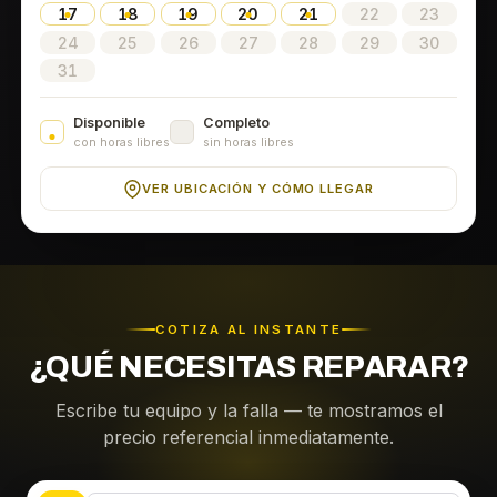
17
18
19
20
21
22
23
24
25
26
27
28
29
30
31
Disponible
Completo
con horas libres
sin horas libres
VER UBICACIÓN Y CÓMO LLEGAR
COTIZA AL INSTANTE
¿QUÉ NECESITAS REPARAR?
Escribe tu equipo y la falla — te mostramos el
precio referencial inmediatamente.