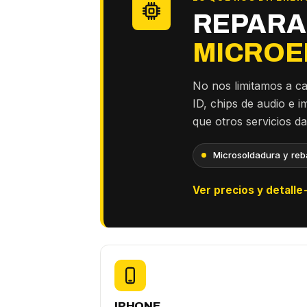
REPARA
MICROE
No nos limitamos a c
ID, chips de audio e 
que otros servicios d
Microsoldadura y reba
Ver precios y detalle
IPHONE