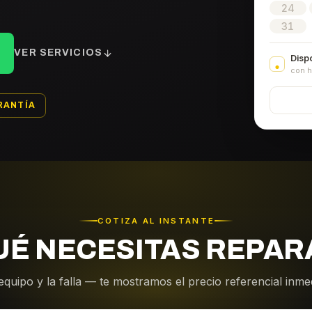
24
31
VER SERVICIOS
Disp
con h
RANTÍA
COTIZA AL INSTANTE
UÉ NECESITAS REPAR
equipo y la falla — te mostramos el precio referencial inm