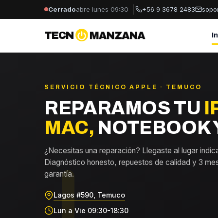
Cerrado
abre lunes 09:30
+56 9 3678 2483
sopo
TECN
MANZANA
I
SERVICIO TÉCNICO APPLE · TEMUCO
REPARAMOS TU
I
MAC,
NOTEBOOK Y
¿Necesitas una reparación? Llegaste al lugar indic
Diagnóstico honesto, repuestos de calidad y 3 me
garantía.
Lagos #590, Temuco
Lun a Vie 09:30-18:30