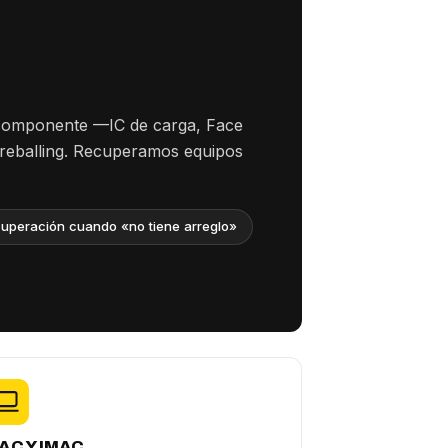
 componente —IC de carga, Face
 reballing. Recuperamos equipos
uperación cuando «no tiene arreglo»
AC Y IMAC