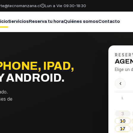
rte@tecnomanzana.cl
Lun a Vie 09:30-18:30
nicio
Servicios
Reserva tu hora
Quiénes somos
Contacto
RESER
AGEN
PHONE, IPAD,
Elige un d
 ANDROID.
‹
ado.
L
ses de
3
10
17