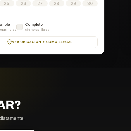
25
26
27
28
29
30
onible
Completo
oras libres
sin horas libres
VER UBICACIÓN Y CÓMO LLEGAR
AR?
ediatamente.