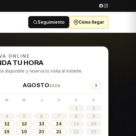
Seguimiento
Cómo llegar
VA ONLINE
DA TU HORA
ía disponible y reserva tu visita al instante.
›
AGOSTO
2026
M
M
J
V
S
D
1
2
4
5
6
7
8
9
11
12
13
14
15
16
18
19
20
21
22
23