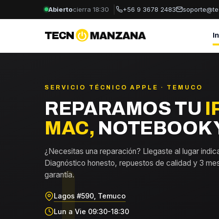
Abierto
cierra 18:30
+56 9 3678 2483
soporte@te
TECN
MANZANA
I
SERVICIO TÉCNICO APPLE · TEMUCO
REPARAMOS TU
I
MAC,
NOTEBOOK Y
¿Necesitas una reparación? Llegaste al lugar indic
Diagnóstico honesto, repuestos de calidad y 3 me
garantía.
Lagos #590, Temuco
Lun a Vie 09:30-18:30