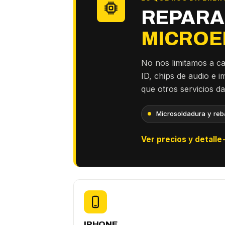
REPARA
MICROE
No nos limitamos a c
ID, chips de audio e 
que otros servicios d
Microsoldadura y reba
Ver precios y detalle
IPHONE