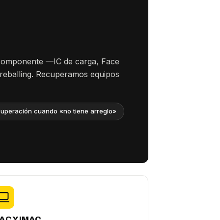
 componente —IC de carga, Face
 reballing. Recuperamos equipos
uperación cuando «no tiene arreglo»
AC Y IMAC