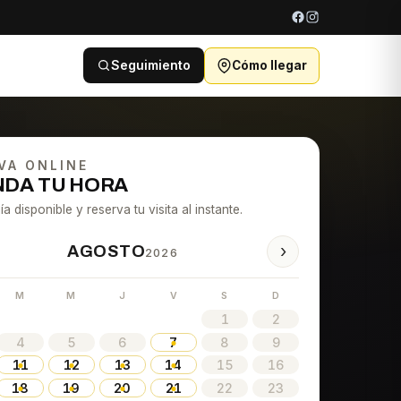
Seguimiento
Cómo llegar
VA ONLINE
DA TU HORA
ía disponible y reserva tu visita al instante.
›
AGOSTO
2026
M
M
J
V
S
D
1
2
4
5
6
7
8
9
11
12
13
14
15
16
18
19
20
21
22
23