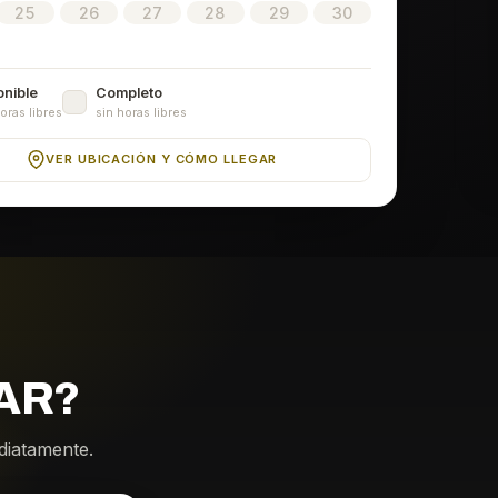
25
26
27
28
29
30
onible
Completo
oras libres
sin horas libres
VER UBICACIÓN Y CÓMO LLEGAR
AR?
ediatamente.