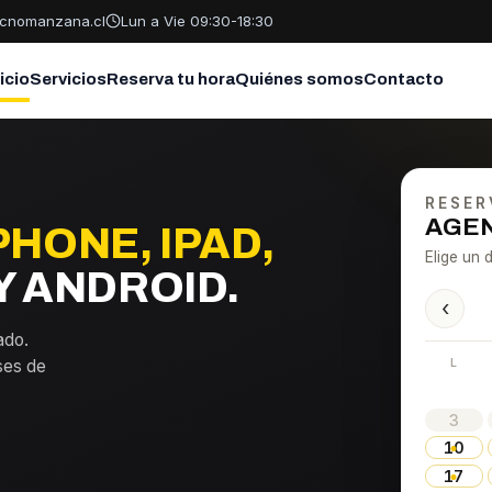
cnomanzana.cl
Lun a Vie 09:30-18:30
nicio
Servicios
Reserva tu hora
Quiénes somos
Contacto
RESER
AGEN
PHONE, IPAD,
Elige un d
 ANDROID.
‹
ado.
L
ses de
3
10
17