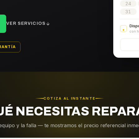
24
31
VER SERVICIOS
Disp
con h
RANTÍA
COTIZA AL INSTANTE
UÉ NECESITAS REPAR
equipo y la falla — te mostramos el precio referencial inm