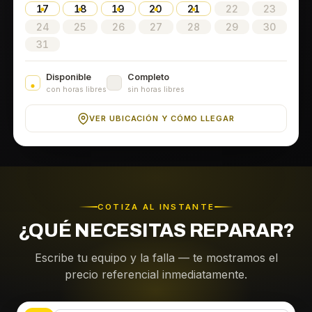
17
18
19
20
21
22
23
24
25
26
27
28
29
30
31
Disponible
Completo
con horas libres
sin horas libres
VER UBICACIÓN Y CÓMO LLEGAR
COTIZA AL INSTANTE
¿QUÉ NECESITAS REPARAR?
Escribe tu equipo y la falla — te mostramos el
precio referencial inmediatamente.