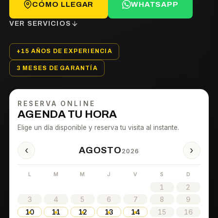
CÓMO LLEGAR
WHATSAPP
VER SERVICIOS
+15 AÑOS DE EXPERIENCIA
3 MESES DE GARANTÍA
RESERVA ONLINE
AGENDA TU HORA
Elige un día disponible y reserva tu visita al instante.
‹
›
AGOSTO
2026
L
M
M
J
V
S
D
1
2
3
4
5
6
7
8
9
10
11
12
13
14
15
16