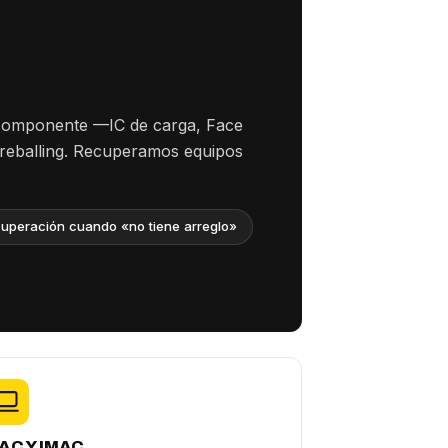
 componente —IC de carga, Face
 reballing. Recuperamos equipos
uperación cuando «no tiene arreglo»
AC Y IMAC