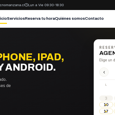
cnomanzana.cl
Lun a Vie 09:30-18:30
nicio
Servicios
Reserva tu hora
Quiénes somos
Contacto
RESER
AGEN
PHONE, IPAD,
Elige un d
 ANDROID.
‹
ado.
L
ses de
3
10
17