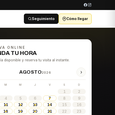
Seguimiento
Cómo llegar
VA ONLINE
DA TU HORA
ía disponible y reserva tu visita al instante.
›
AGOSTO
2026
M
M
J
V
S
D
1
2
4
5
6
7
8
9
11
12
13
14
15
16
18
19
20
21
22
23