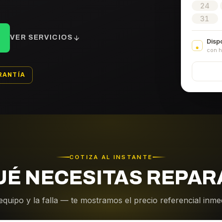
24
31
VER SERVICIOS
Disp
con h
RANTÍA
COTIZA AL INSTANTE
UÉ NECESITAS REPAR
equipo y la falla — te mostramos el precio referencial inm