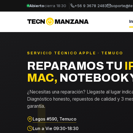
Abierto
cierra 18:30
+56 9 3678 2483
soporte@te
TECN
MANZANA
I
SERVICIO TÉCNICO APPLE · TEMUCO
REPARAMOS TU
I
MAC,
NOTEBOOK Y
¿Necesitas una reparación? Llegaste al lugar indic
Diagnóstico honesto, repuestos de calidad y 3 me
garantía.
Lagos #590, Temuco
Lun a Vie 09:30-18:30