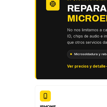
REPARA
MICROE
No nos limitamos a c
ID, chips de audio e 
que otros servicios d
Microsoldadura y reba
Ver precios y detalle
IPHONE