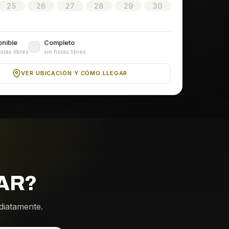
25
26
27
28
29
30
onible
Completo
oras libres
sin horas libres
VER UBICACIÓN Y CÓMO LLEGAR
AR?
ediatamente.