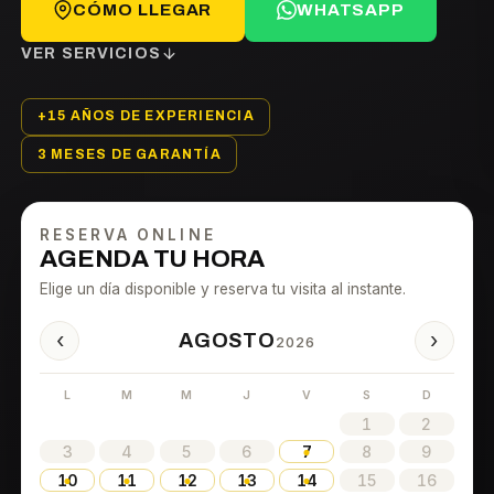
CÓMO LLEGAR
WHATSAPP
VER SERVICIOS
+15 AÑOS DE EXPERIENCIA
3 MESES DE GARANTÍA
RESERVA ONLINE
AGENDA TU HORA
Elige un día disponible y reserva tu visita al instante.
‹
›
AGOSTO
2026
L
M
M
J
V
S
D
1
2
3
4
5
6
7
8
9
10
11
12
13
14
15
16