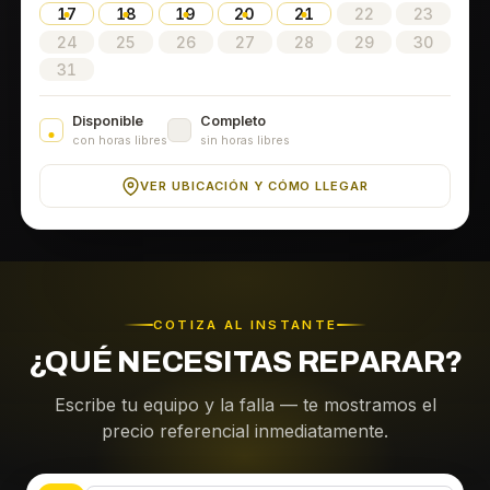
17
18
19
20
21
22
23
24
25
26
27
28
29
30
31
Disponible
Completo
con horas libres
sin horas libres
VER UBICACIÓN Y CÓMO LLEGAR
COTIZA AL INSTANTE
¿QUÉ NECESITAS REPARAR?
Escribe tu equipo y la falla — te mostramos el
precio referencial inmediatamente.