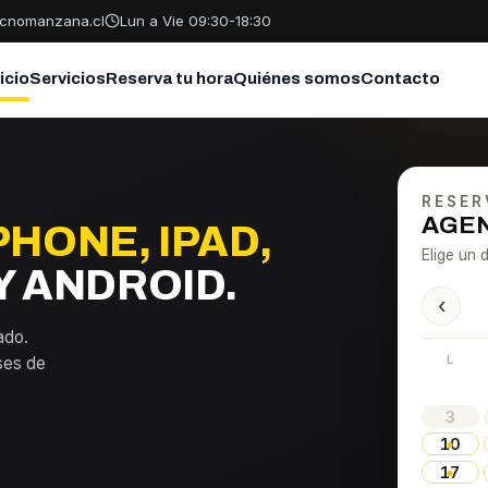
cnomanzana.cl
Lun a Vie 09:30-18:30
nicio
Servicios
Reserva tu hora
Quiénes somos
Contacto
RESER
AGEN
PHONE, IPAD,
Elige un d
 ANDROID.
‹
ado.
L
ses de
3
10
17