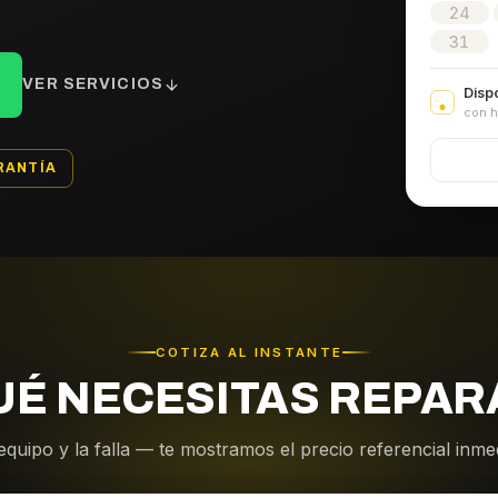
24
31
VER SERVICIOS
Disp
con h
RANTÍA
COTIZA AL INSTANTE
UÉ NECESITAS REPAR
equipo y la falla — te mostramos el precio referencial inm