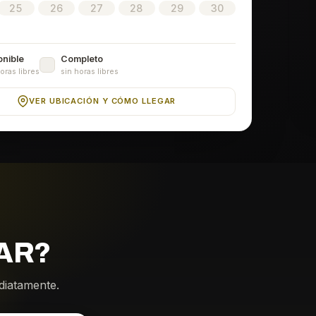
25
26
27
28
29
30
onible
Completo
oras libres
sin horas libres
VER UBICACIÓN Y CÓMO LLEGAR
AR?
ediatamente.