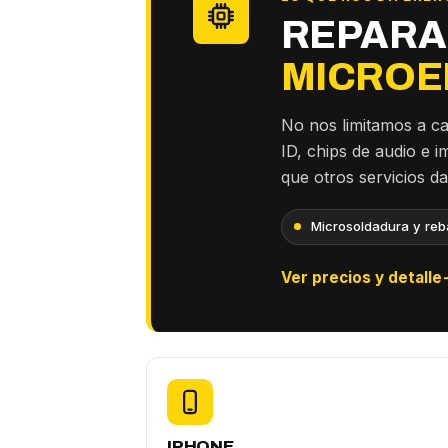
REPARA
MICROE
No nos limitamos a c
ID, chips de audio e 
que otros servicios d
Microsoldadura y reba
Ver precios y detalle
IPHONE