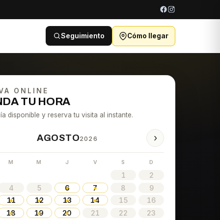
Seguimiento
Cómo llegar
VA ONLINE
DA TU HORA
ía disponible y reserva tu visita al instante.
›
AGOSTO
2026
M
M
J
V
S
D
1
2
4
5
6
7
8
9
11
12
13
14
15
16
18
19
20
21
22
23