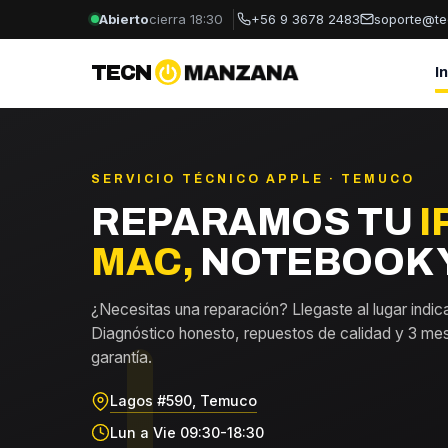
Abierto
cierra 18:30
+56 9 3678 2483
soporte@te
TECN
MANZANA
I
SERVICIO TÉCNICO APPLE · TEMUCO
REPARAMOS TU
I
MAC,
NOTEBOOK Y
¿Necesitas una reparación? Llegaste al lugar indic
Diagnóstico honesto, repuestos de calidad y 3 me
garantía.
Lagos #590, Temuco
Lun a Vie 09:30-18:30