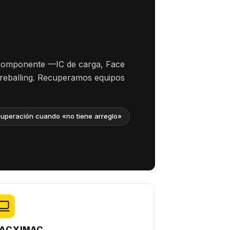
 componente —IC de carga, Face
 reballing. Recuperamos equipos
uperación cuando «no tiene arreglo»
AC Y IMAC